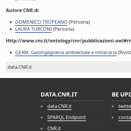
Autore CNR di
DOMENICO TROPEANO
(Persona)
LAURA TURCONI
(Persona)
Http://www.cnr.it/ontology/cnr/pubblicazioni.owl#ri
GEAM. Geoingegneria ambientale e mineraria
(Rivist
data.CNR.it
DATA.CNR.IT
BE UP
data.CNR.it
twitt
SPARQL Endpoint
conta
CNR.it