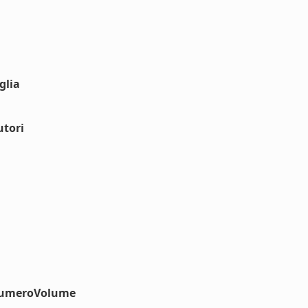
glia
utori
#numeroVolume