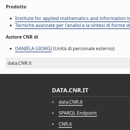
Prodotto
Institute for applied mathematics and information t
Tecniche avanzate per l'analisi e la sintesi di forme d
Autore CNR di
DANIELA GIORGI
(Unità di personale esterno)
data.CNR.it
DATA.CNR.IT
data.CNR.it
SPARQL Endpoint
CNR.it