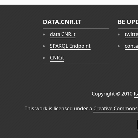
DATA.CNR.IT
BE UP
data.CNR.it
twitt
SPARQL Endpoint
conta
CNR.it
Copyright © 2010
I
This work is licensed under a
Creative Commons 