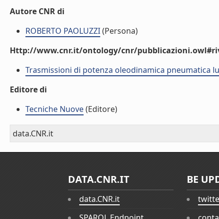
Autore CNR di
ROBERTO PAOLUZZI
(Persona)
Http://www.cnr.it/ontology/cnr/pubblicazioni.owl#ri
Trasmissioni di potenza oleodinamica pneumatica lu
Editore di
Tecniche Nuove
(Editore)
data.CNR.it
DATA.CNR.IT
BE UP
data.CNR.it
twitt
SPARQL Endpoint
conta