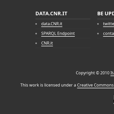
DATA.CNR.IT
BE UP
data.CNR.it
twitt
SPARQL Endpoint
conta
CNR.it
Copyright © 2010
I
This work is licensed under a
Creative Commons 