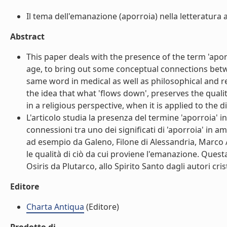
Il tema dell'emanazione (aporroia) nella letteratura astr
Abstract
This paper deals with the presence of the term 'aporr
age, to bring out some conceptual connections betwee
same word in medical as well as philosophical and re
the idea that what 'flows down', preserves the qualiti
in a religious perspective, when it is applied to the di
L'articolo studia la presenza del termine 'aporroia' in 
connessioni tra uno dei significati di 'aporroia' in am
ad esempio da Galeno, Filone di Alessandria, Marco A
le qualità di ciò da cui proviene l'emanazione. Quest
Osiris da Plutarco, allo Spirito Santo dagli autori cristi
Editore
Charta Antiqua
(Editore)