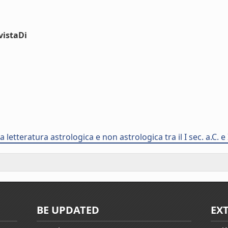
vistaDi
etteratura astrologica e non astrologica tra il I sec. a.C. e I
BE UPDATED
EX