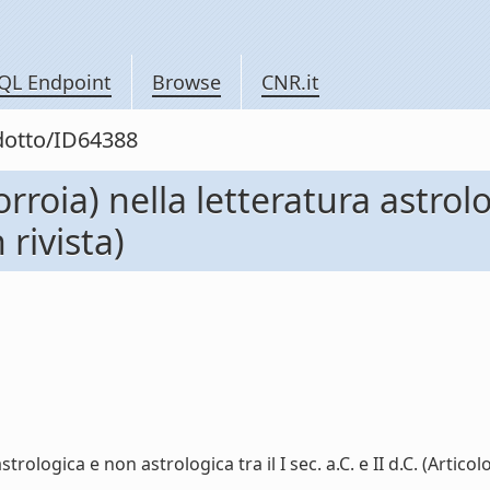
QL Endpoint
Browse
CNR.it
odotto/ID64388
roia) nella letteratura astrolo
n rivista)
logica e non astrologica tra il I sec. a.C. e II d.C. (Articolo i