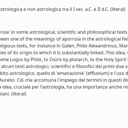
ologica e non astrologica tra il I sec. a.C. e II d.C. (literal)
oia' in some astrological, scientific and philosophical texts
n one of the meanings of aporroia in the astrological field
ligious texts, for instance in Galen, Philo Alexandrinus, Ma
es of its origin to which it is substantially linked. This ide
vine Logos by Philo, to Osiris by plutarch, to the Holy Spirit 
alcuni testi astrologici, scientifici e filosofici dei primi due
bito astrologico, quello di 'emanazione' (effluvium) e l'uso d
urelio. Ciò che accomuna l'impiego del termini in questi div
a idea, cruciale per l'astrologia, ha una importanza anche re
ani. (literal)