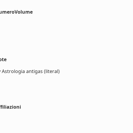
#numeroVolume
ote
Astrologia antigas (literal)
iliazioni