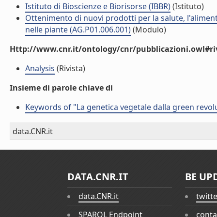
Istituto di Bioscienze e Biorisorse (IBBR)
(Istituto)
Ottenimento di nuovi prodotti per la salute, l'alimen
nelle piante (AG.P01.006.001)
(Modulo)
Http://www.cnr.it/ontology/cnr/pubblicazioni.owl#ri
Analysis
(Rivista)
Insieme di parole chiave di
Keywords of "La genetica vegetale dalla green revolut
data.CNR.it
DATA.CNR.IT
BE UP
data.CNR.it
twitt
SPARQL Endpoint
conta