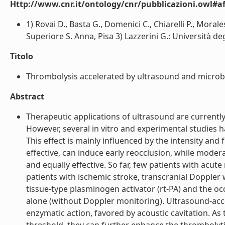
Http://www.cnr.it/ontology/cnr/pubblicazioni.owl#aff
1) Rovai D., Basta G., Domenici C., Chiarelli P., Morales
Superiore S. Anna, Pisa 3) Lazzerini G.: Università degli
Titolo
Thrombolysis accelerated by ultrasound and microbub
Abstract
Therapeutic applications of ultrasound are currently
However, several in vitro and experimental studies ha
This effect is mainly influenced by the intensity an
effective, can induce early reocclusion, while moder
and equally effective. So far, few patients with acut
patients with ischemic stroke, transcranial Dopple
tissue-type plasminogen activator (rt-PA) and the oc
alone (without Doppler monitoring). Ultrasound-acc
enzymatic action, favored by acoustic cavitation. A