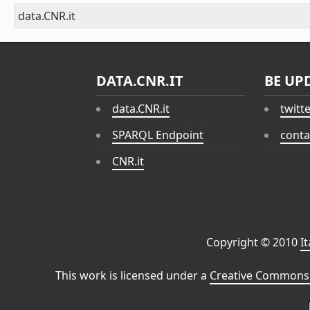
data.CNR.it
DATA.CNR.IT
BE UP
data.CNR.it
twitt
SPARQL Endpoint
conta
CNR.it
Copyright © 2010
I
This work is licensed under a
Creative Commons 