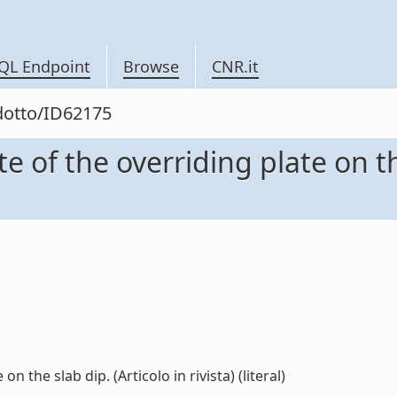
QL Endpoint
Browse
CNR.it
odotto/ID62175
e of the overriding plate on th
n the slab dip. (Articolo in rivista) (literal)