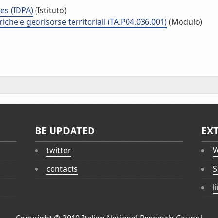
es (IDPA)
(Istituto)
riche e georisorse territoriali (TA.P04.036.001)
(Modulo)
BE UPDATED
EX
twitter
W
contacts
S
l