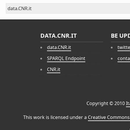
data.CNR.it
DATA.CNR.IT
BE UP
data.CNR.it
twitt
SPARQL Endpoint
conta
CNR.it
Copyright © 2010
I
This work is licensed under a
Creative Commons 