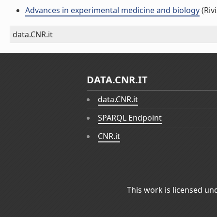
Advances in experimental medicine and biology
(Rivi
data.CNR.it
DATA.CNR.IT
data.CNR.it
SPARQL Endpoint
CNR.it
This work is licensed un