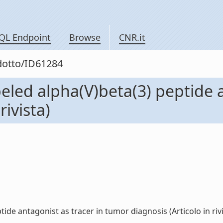
QL Endpoint
Browse
CNR.it
odotto/ID61284
eled alpha(V)beta(3) peptide a
rivista)
de antagonist as tracer in tumor diagnosis (Articolo in rivist