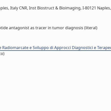
es, Italy CNR, Inst Biostruct & Bioimaging, I-80121 Naples, It
ide antagonist as tracer in tumor diagnosis (literal)
e Radiomarcate e Sviluppo di Approcci Diagnostici e Terapeu
to)