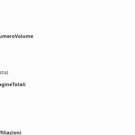
#numeroVolume
sta)
agineTotali
iliazioni