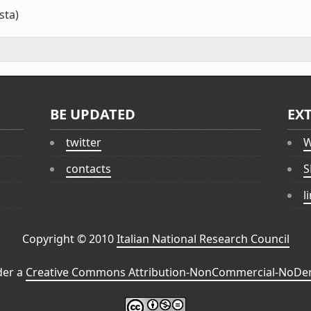
sta)
BE UPDATED
EX
twitter
W
contacts
S
l
Copyright © 2010
Italian National Research Council
der a
Creative Commons Attribution-NonCommercial-NoDeri