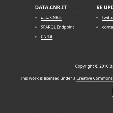
DATA.CNR.IT
BE UP
data.CNR.it
twitt
SPARQL Endpoint
conta
CNR.it
Copyright © 2010
I
This work is licensed under a
Creative Commons 