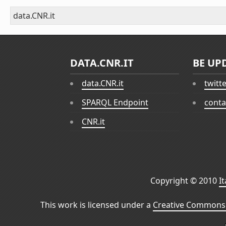
data.CNR.it
DATA.CNR.IT
BE UP
data.CNR.it
twitt
SPARQL Endpoint
conta
CNR.it
Copyright © 2010
I
This work is licensed under a
Creative Commons 