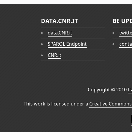
DATA.CNR.IT
BE UP
data.CNR.it
twitt
SPARQL Endpoint
conta
CNR.it
Copyright © 2010
I
This work is licensed under a
Creative Commons 