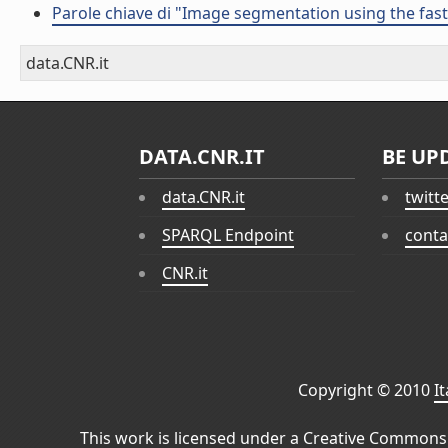
Parole chiave di "Image segmentation using the fa
data.CNR.it
DATA.CNR.IT
BE UP
data.CNR.it
twitt
SPARQL Endpoint
conta
CNR.it
Copyright © 2010
I
This work is licensed under a
Creative Commons 