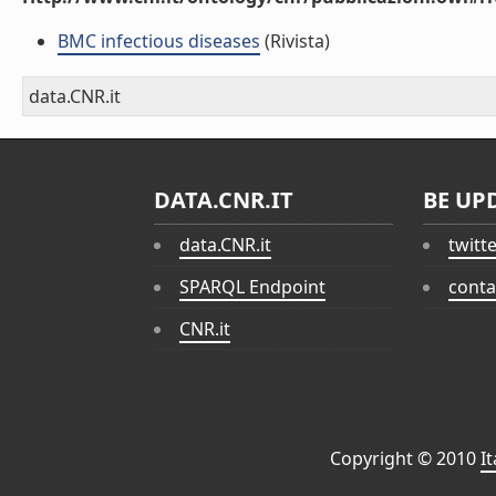
BMC infectious diseases
(Rivista)
data.CNR.it
DATA.CNR.IT
BE UP
data.CNR.it
twitt
SPARQL Endpoint
conta
CNR.it
Copyright © 2010
I