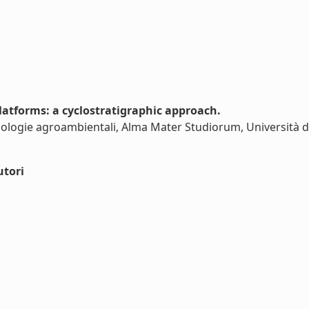
atforms: a cyclostratigraphic approach.
nologie agroambientali, Alma Mater Studiorum, Università di
utori