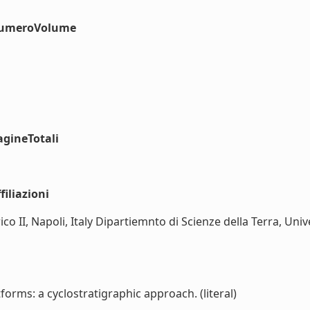
#numeroVolume
agineTotali
iliazioni
co II, Napoli, Italy Dipartiemnto di Scienze della Terra, Univ
rms: a cyclostratigraphic approach. (literal)