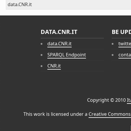
data.CNR.it
DATA.CNR.IT
BE UP
data.CNR.it
twitt
SPARQL Endpoint
conta
CNR.it
Copyright © 2010
I
This work is licensed under a
Creative Commons 