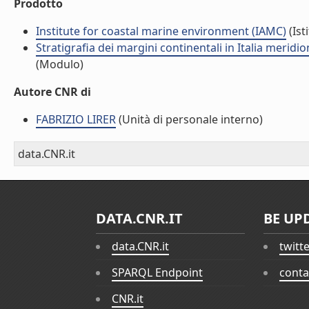
Prodotto
Institute for coastal marine environment (IAMC)
(Ist
Stratigrafia dei margini continentali in Italia merid
(Modulo)
Autore CNR di
FABRIZIO LIRER
(Unità di personale interno)
data.CNR.it
DATA.CNR.IT
BE UP
data.CNR.it
twitt
SPARQL Endpoint
conta
CNR.it