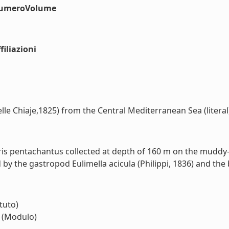
#numeroVolume
iliazioni
lle Chiaje,1825) from the Central Mediterranean Sea (literal
ris pentachantus collected at depth of 160 m on the muddy-
 the gastropod Eulimella acicula (Philippi, 1836) and the biv
ituto)
(Modulo)