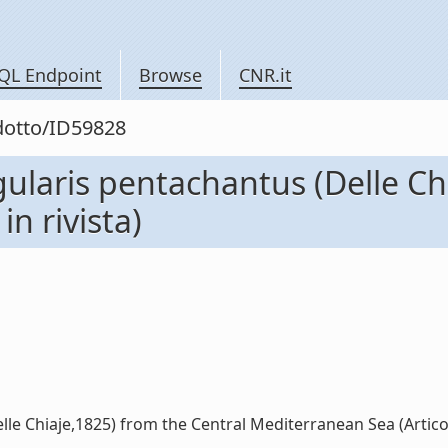
QL Endpoint
Browse
CNR.it
odotto/ID59828
gularis pentachantus (Delle Ch
n rivista)
e Chiaje,1825) from the Central Mediterranean Sea (Articolo i