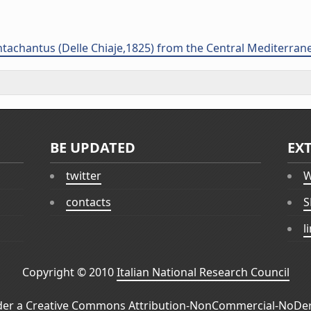
ntachantus (Delle Chiaje,1825) from the Central Mediterran
BE UPDATED
EX
twitter
W
contacts
S
l
Copyright © 2010
Italian National Research Council
der a
Creative Commons Attribution-NonCommercial-NoDeri