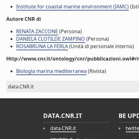
Institute for coastal marine environment (IAMC)
(Ist
Autore CNR di
RENATA ZACCONE
(Persona)
DANIELA CLOTILDE ZAMPINO
(Persona)
ROSABRUNA LA FERLA
(Unità di personale interno)
Http://www.cnr.it/ontology/cnr/pubblicazioni.owl#ri
Biologia marina mediterranea
(Rivista)
data.CNR.it
DATA.CNR.IT
BE UP
data.CNR.it
twitt