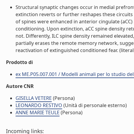
Structural synaptic changes occur in medial prefro
extinction reverts or further reshapes these circui
of spines were enhanced in anterior cingulate (aCC) a
conditioning. Upon extinction, aCC spine density re
not. Differently, ILC spine density remained elevated
partially erases the remote memory network, sugges
reactivation of extinguished conditioned fear. (literal
Prodotto di
ex ME.P05.007.001 / Modelli animali per lo studio d
Autore CNR
GISELLA VETERE
(Persona)
LEONARDO RESTIVO
(Unità di personale esterno)
ANNE MARIE TEULE
(Persona)
Incoming links: