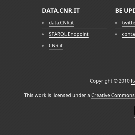
DATA.CNR.IT
BE UP
data.CNR.it
twitt
SPARQL Endpoint
conta
CNR.it
Copyright © 2010
I
This work is licensed under a
Creative Commons 