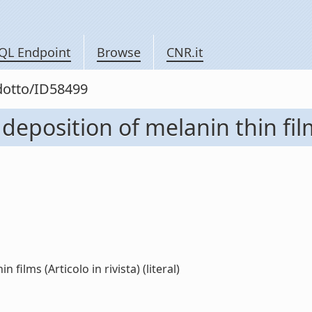
QL Endpoint
Browse
CNR.it
odotto/ID58499
deposition of melanin thin films
films (Articolo in rivista) (literal)