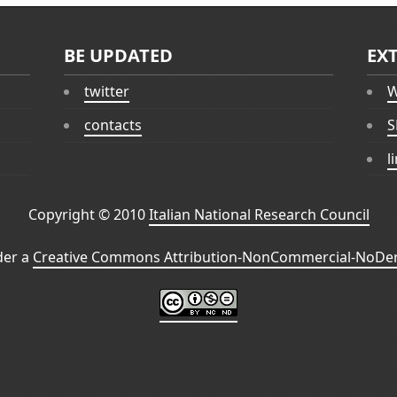
BE UPDATED
EX
twitter
W
contacts
S
l
Copyright © 2010
Italian National Research Council
der a
Creative Commons Attribution-NonCommercial-NoDeri