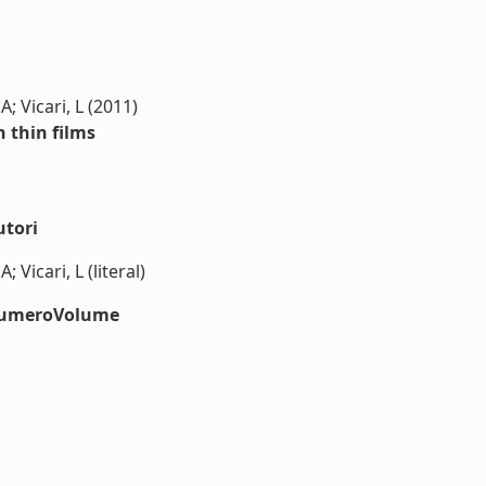
A; Vicari, L (2011)
n thin films
utori
; Vicari, L (literal)
#numeroVolume