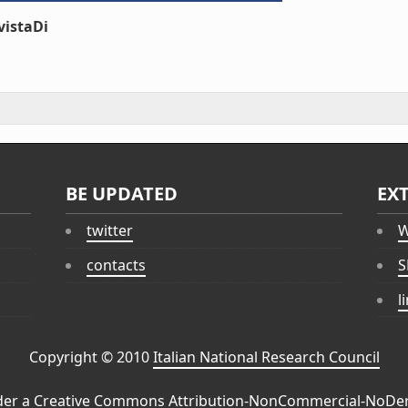
vistaDi
BE UPDATED
EX
twitter
W
contacts
S
l
Copyright © 2010
Italian National Research Council
der a
Creative Commons Attribution-NonCommercial-NoDeri