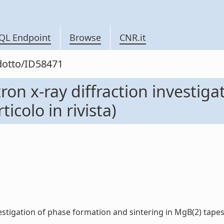
QL Endpoint
Browse
CNR.it
odotto/ID58471
ron x-ray diffraction investig
icolo in rivista)
stigation of phase formation and sintering in MgB(2) tapes (Ar