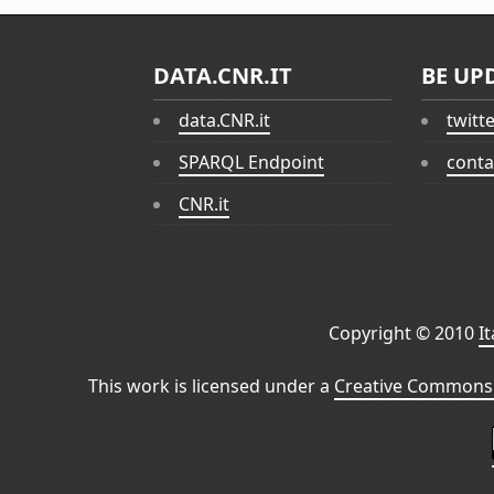
DATA.CNR.IT
BE UP
data.CNR.it
twitt
SPARQL Endpoint
conta
CNR.it
Copyright © 2010
I
This work is licensed under a
Creative Commons 