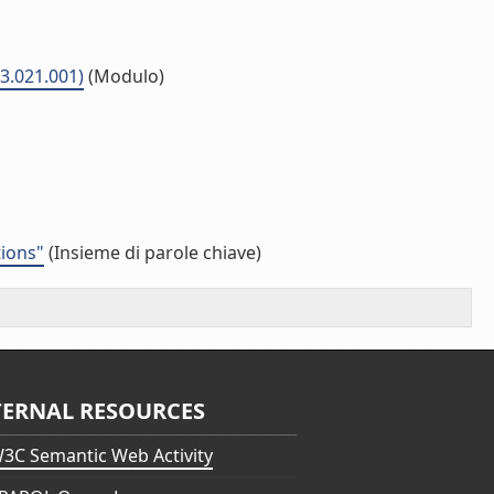
03.021.001)
(Modulo)
tions"
(Insieme di parole chiave)
TERNAL RESOURCES
3C Semantic Web Activity