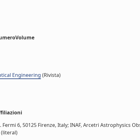
#numeroVolume
ptical Engineering
(Rivista)
iliazioni
E. Fermi 6, 50125 Firenze, Italy; INAF, Arcetri Astrophysics 
literal)