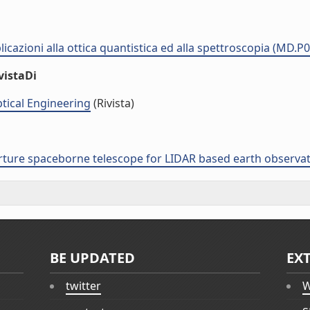
plicazioni alla ottica quantistica ed alla spettroscopia (MD.P
vistaDi
ptical Engineering
(Rivista)
rture spaceborne telescope for LIDAR based earth observa
BE UPDATED
EX
twitter
W