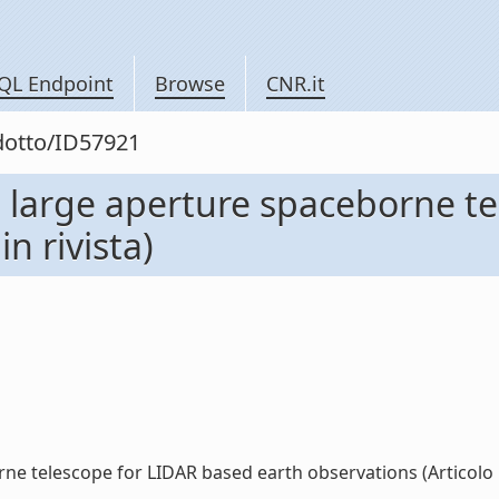
QL Endpoint
Browse
CNR.it
odotto/ID57921
 large aperture spaceborne t
n rivista)
 telescope for LIDAR based earth observations (Articolo in r