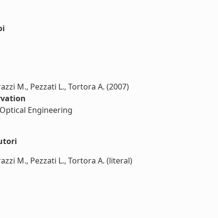
oi
azzi M., Pezzati L., Tortora A. (2007)
rvation
 Optical Engineering
utori
zzi M., Pezzati L., Tortora A. (literal)