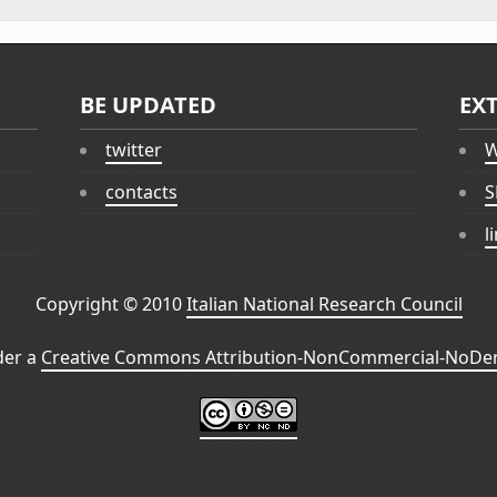
BE UPDATED
EX
twitter
W
contacts
S
l
Copyright © 2010
Italian National Research Council
der a
Creative Commons Attribution-NonCommercial-NoDeri