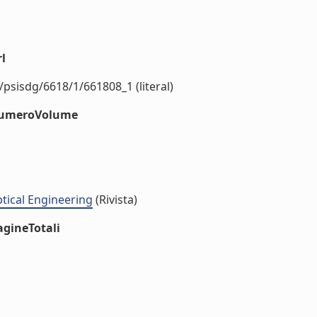
l
/psisdg/6618/1/661808_1 (literal)
#numeroVolume
ptical Engineering
(Rivista)
agineTotali