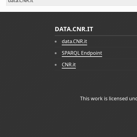
data.CNR.it
DATA.CNR.IT
data.CNR.it
SPARQL Endpoint
CNR.it
This work is licensed un