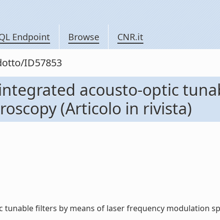
QL Endpoint
Browse
CNR.it
odotto/ID57853
 integrated acousto-optic tunab
scopy (Articolo in rivista)
 tunable filters by means of laser frequency modulation spect