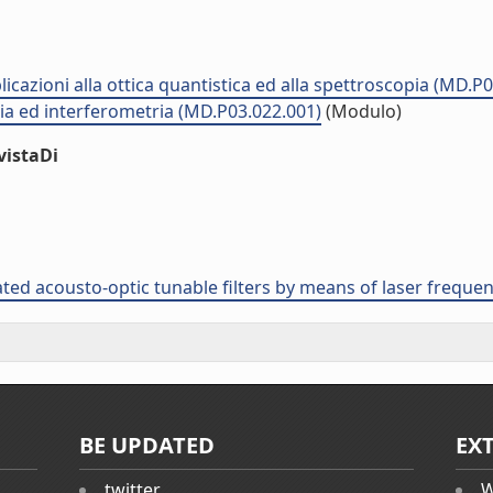
plicazioni alla ottica quantistica ed alla spettroscopia (MD.P
pia ed interferometria (MD.P03.022.001)
(Modulo)
vistaDi
grated acousto-optic tunable filters by means of laser freq
BE UPDATED
EX
twitter
W