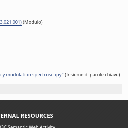
03.021.001)
(Modulo)
uency modulation spectroscopy"
(Insieme di parole chiave)
TERNAL RESOURCES
3C Semantic Web Activity