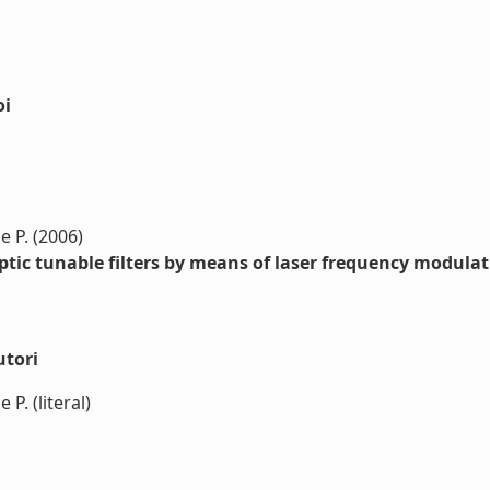
oi
e P. (2006)
ptic tunable filters by means of laser frequency modula
utori
 P. (literal)