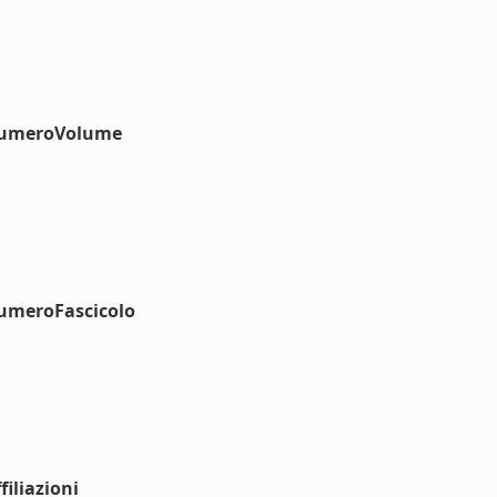
#numeroVolume
numeroFascicolo
iliazioni