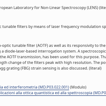
uropean Laboratory for Non-Linear Spectroscopy (LENS) (lite
c tunable filters by means of laser frequency modulation spe
optic tunable filter (AOTF) as well as its responsivity to th
g a diode-laser-based interrogation system. A spectroscopic
the AOTF transmission, has been used for this purpose. That
gth change of the filters peak with high resolution. The po
g grating (FBG) strain sensing is also discussed. (literal)
pia ed interferometria (MD.P03.022.001)
(Modulo)
plicazioni alla ottica quantistica ed alla spettroscopia (MD.P