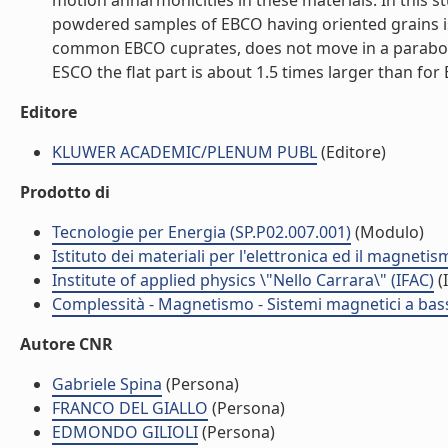
motion anharmonicities in these materials. In this st
powdered samples of EBCO having oriented grains is 
common EBCO cuprates, does not move in a parabolic 
ESCO the flat part is about 1.5 times larger than for E
Editore
KLUWER ACADEMIC/PLENUM PUBL
(Editore)
Prodotto di
Tecnologie per Energia (SP.P02.007.001)
(Modulo)
Istituto dei materiali per l'elettronica ed il magneti
Institute of applied physics \"Nello Carrara\" (IFAC)
(I
Complessità - Magnetismo - Sistemi magnetici a bas
Autore CNR
Gabriele Spina
(Persona)
FRANCO DEL GIALLO
(Persona)
EDMONDO GILIOLI
(Persona)