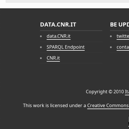
DATA.CNR.IT
BE UP
data.CNR.it
twitt
SPARQL Endpoint
conta
CNR.it
Copyright © 2010
I
This work is licensed under a
Creative Commons 