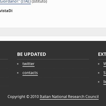
 Giordano\" (ITAE)
(Istituto)
vistaDi
BE UPDATED
EX
twitter
W
contacts
S
l
Copyright © 2010
Italian National Research Council