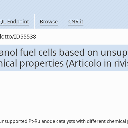
QL Endpoint
Browse
CNR.it
odotto/ID55538
hanol fuel cells based on uns
cal properties (Articolo in rivi
nsupported Pt-Ru anode catalysts with different chemical prop