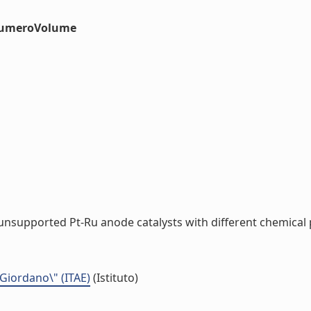
#numeroVolume
unsupported Pt-Ru anode catalysts with different chemical pr
 Giordano\" (ITAE)
(Istituto)