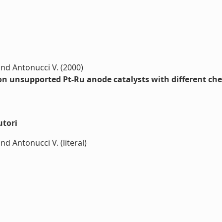
 and Antonucci V. (2000)
 on unsupported Pt-Ru anode catalysts with different ch
utori
and Antonucci V. (literal)