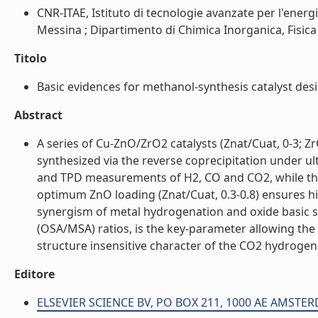
CNR-ITAE, Istituto di tecnologie avanzate per l'energ
Messina ; Dipartimento di Chimica Inorganica, Fisica 
Titolo
Basic evidences for methanol-synthesis catalyst desig
Abstract
A series of Cu-ZnO/ZrO2 catalysts (Znat/Cuat, 0-3; 
synthesized via the reverse coprecipitation under ul
and TPD measurements of H2, CO and CO2, while the 
optimum ZnO loading (Znat/Cuat, 0.3-0.8) ensures high
synergism of metal hydrogenation and oxide basic si
(OSA/MSA) ratios, is the key-parameter allowing the 
structure insensitive character of the CO2 hydrogenat
Editore
ELSEVIER SCIENCE BV, PO BOX 211, 1000 AE AMST