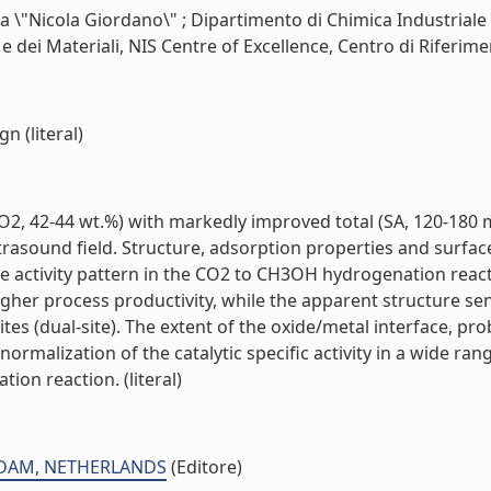
ia \"Nicola Giordano\" ; Dipartimento di Chimica Industriale e
e dei Materiali, NIS Centre of Excellence, Centro di Riferime
n (literal)
ZrO2, 42-44 wt.%) with markedly improved total (SA, 120-180
trasound field. Structure, adsorption properties and surfac
activity pattern in the CO2 to CH3OH hydrogenation reacti
er process productivity, while the apparent structure sensi
tes (dual-site). The extent of the oxide/metal interface, p
normalization of the catalytic specific activity in a wide r
ion reaction. (literal)
ERDAM, NETHERLANDS
(Editore)