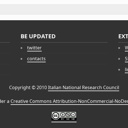
BE UPDATED
EX
twitter
W
contacts
S
l
Copyright © 2010
Italian National Research Council
der a
Creative Commons Attribution-NonCommercial-NoDeri