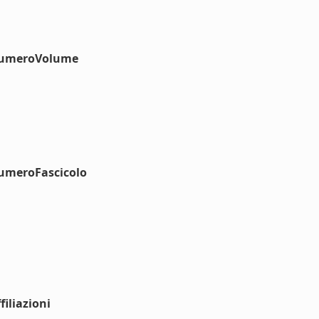
#numeroVolume
numeroFascicolo
iliazioni