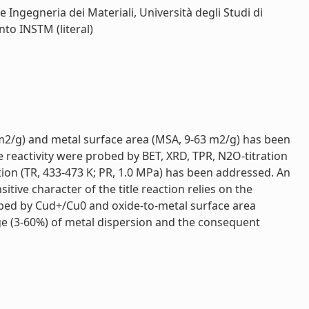
 Ingegneria dei Materiali, Università degli Studi di
nto INSTM (literal)
 m2/g) and metal surface area (MSA, 9-63 m2/g) has been
e reactivity were probed by BET, XRD, TPR, N2O-titration
on (TR, 433-473 K; PR, 1.0 MPa) has been addressed. An
tive character of the title reaction relies on the
robed by Cud+/Cu0 and oxide-to-metal surface area
ange (3-60%) of metal dispersion and the consequent