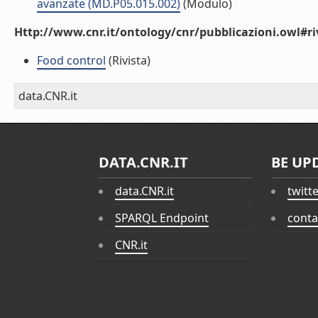
avanzate (MD.P05.015.002)
(Modulo)
Http://www.cnr.it/ontology/cnr/pubblicazioni.owl#ri
Food control
(Rivista)
data.CNR.it
DATA.CNR.IT
BE UP
data.CNR.it
twitt
SPARQL Endpoint
conta
CNR.it