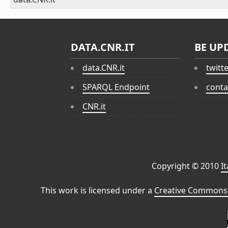
DATA.CNR.IT
BE UP
data.CNR.it
twitt
SPARQL Endpoint
conta
CNR.it
Copyright © 2010
I
This work is licensed under a
Creative Commons 