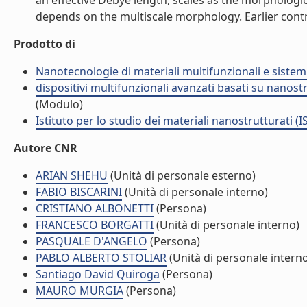
an effective Debye length, scales as the morphologica
depends on the multiscale morphology. Earlier controv
Prodotto di
Nanotecnologie di materiali multifunzionali e sistem
dispositivi multifunzionali avanzati basati su nano
(Modulo)
Istituto per lo studio dei materiali nanostrutturati (
Autore CNR
ARIAN SHEHU
(Unità di personale esterno)
FABIO BISCARINI
(Unità di personale interno)
CRISTIANO ALBONETTI
(Persona)
FRANCESCO BORGATTI
(Unità di personale interno)
PASQUALE D'ANGELO
(Persona)
PABLO ALBERTO STOLIAR
(Unità di personale intern
Santiago David Quiroga
(Persona)
MAURO MURGIA
(Persona)