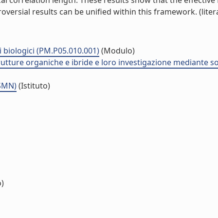
l correlation length. These results show that the effective 
ersial results can be unified within this framework. (litera
i biologici (PM.P05.010.001)
(Modulo)
strutture organiche e ibride e loro investigazione mediante
ISMN)
(Istituto)
o)