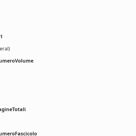
l
eral)
#numeroVolume
agineTotali
numeroFascicolo