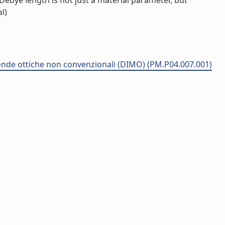
Debye length is not just a material parameter, but
l)
 sonde ottiche non convenzionali (DIMO) (PM.P04.007.001)