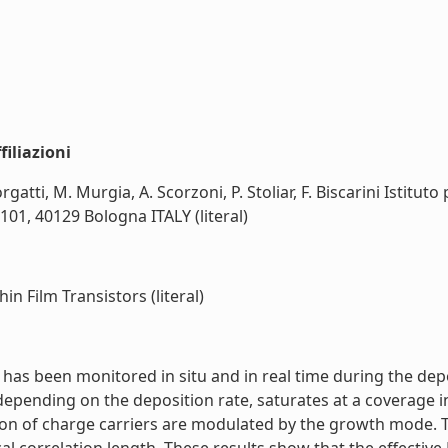
iliazioni
rgatti, M. Murgia, A. Scorzoni, P. Stoliar, F. Biscarini Istitu
101, 40129 Bologna ITALY (literal)
n Film Transistors (literal)
s has been monitored in situ and in real time during the de
depending on the deposition rate, saturates at a coverage i
ution of charge carriers are modulated by the growth mode. 