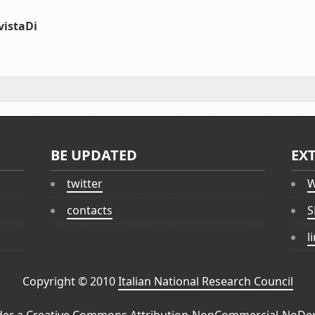
vistaDi
BE UPDATED
EX
twitter
W
contacts
S
l
Copyright © 2010
Italian National Research Council