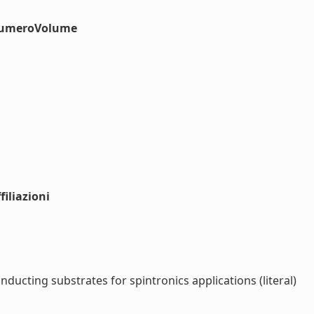
#numeroVolume
iliazioni
ucting substrates for spintronics applications (literal)