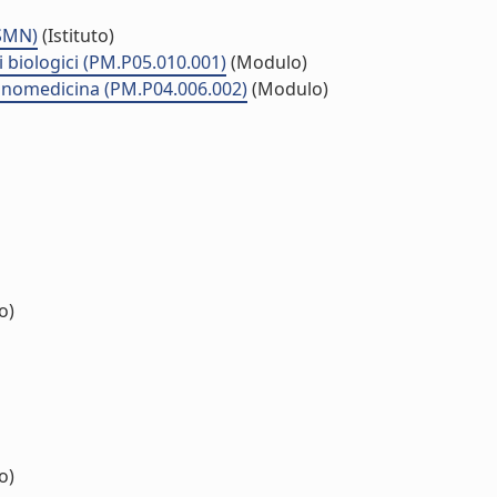
ISMN)
(Istituto)
i biologici (PM.P05.010.001)
(Modulo)
Nanomedicina (PM.P04.006.002)
(Modulo)
o)
o)