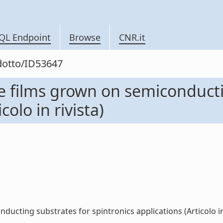
QL Endpoint
Browse
CNR.it
odotto/ID53647
e films grown on semiconducti
colo in rivista)
cting substrates for spintronics applications (Articolo in ri