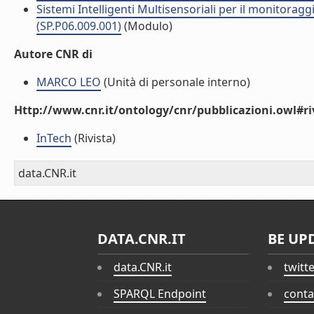
Sistemi Intelligenti Multisensoriali per il monitoraggio,
(SP.P06.009.001)
(Modulo)
Autore CNR di
MARCO LEO
(Unità di personale interno)
Http://www.cnr.it/ontology/cnr/pubblicazioni.owl#ri
InTech
(Rivista)
data.CNR.it
DATA.CNR.IT
BE UP
data.CNR.it
twitt
SPARQL Endpoint
conta