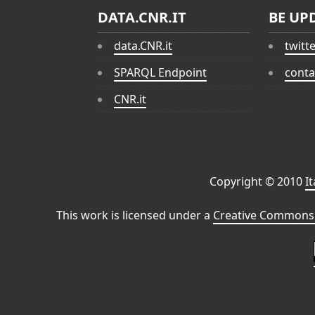
DATA.CNR.IT
BE UP
data.CNR.it
twitt
SPARQL Endpoint
conta
CNR.it
Copyright © 2010
I
This work is licensed under a
Creative Commons 