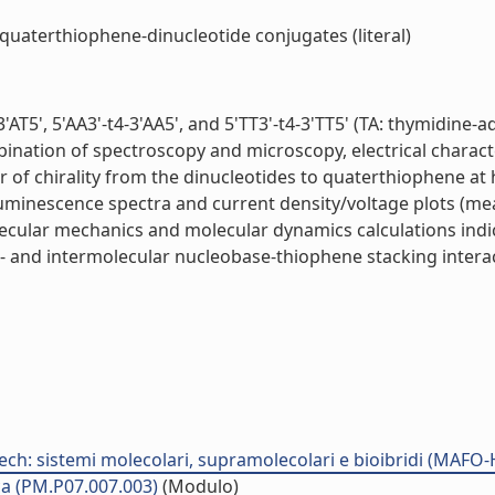
quaterthiophene-dinucleotide conjugates (literal)
AT5', 5'AA3'-t4-3'AA5', and 5'TT3'-t4-3'TT5' (TA: thymidine
ation of spectroscopy and microscopy, electrical character
f chirality from the dinucleotides to quaterthiophene at hi
uminescence spectra and current density/voltage plots (me
olecular mechanics and molecular dynamics calculations ind
ra- and intermolecular nucleobase-thiophene stacking inte
Tech: sistemi molecolari, supramolecolari e bioibridi (MAFO
ica (PM.P07.007.003)
(Modulo)