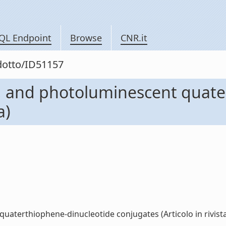
QL Endpoint
Browse
CNR.it
odotto/ID51157
ve, and photoluminescent quat
a)
aterthiophene-dinucleotide conjugates (Articolo in rivista) 