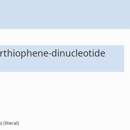
erthiophene-dinucleotide
(literal)