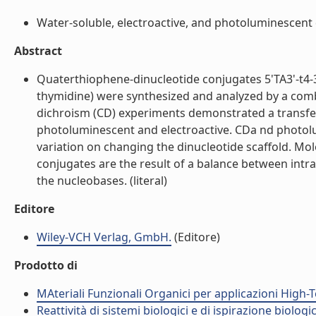
Water-soluble, electroactive, and photoluminescent 
Abstract
Quaterthiophene-dinucleotide conjugates 5'TA3'-t4-3'
thymidine) were synthesized and analyzed by a combin
dichroism (CD) experiments demonstrated a transfer o
photoluminescent and electroactive. CDa nd photol
variation on changing the dinucleotide scaffold. M
conjugates are the result of a balance between int
the nucleobases. (literal)
Editore
Wiley-VCH Verlag, GmbH.
(Editore)
Prodotto di
MAteriali Funzionali Organici per applicazioni High-
Reattività di sistemi biologici e di ispirazione biolog