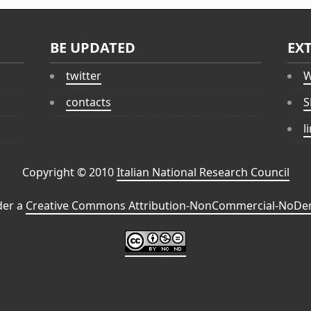
BE UPDATED
EX
twitter
W
contacts
S
l
Copyright © 2010
Italian National Research Council
der a
Creative Commons Attribution-NonCommercial-NoDeri