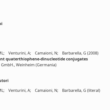
oi
ML; Venturini, A; Camaioni, N; Barbarella, G (2008)
ent quaterthiophene-dinucleotide conjugates
ag, GmbH., Weinheim (Germania)
utori
L; Venturini, A; Camaioni, N; Barbarella, G (literal)