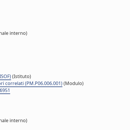
nale interno)
(ISOF)
(Istituto)
ri correlati (PM.P06.006.001)
(Modulo)
D6951
nale interno)