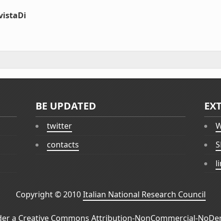
vistaDi
BE UPDATED
EX
twitter
W
contacts
S
l
Copyright © 2010
Italian National Research Council
der a
Creative Commons Attribution-NonCommercial-NoDeri