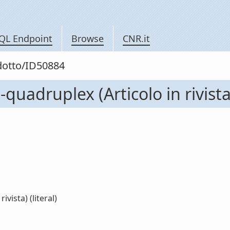
QL Endpoint
Browse
CNR.it
odotto/ID50884
-quadruplex (Articolo in rivista
vista) (literal)