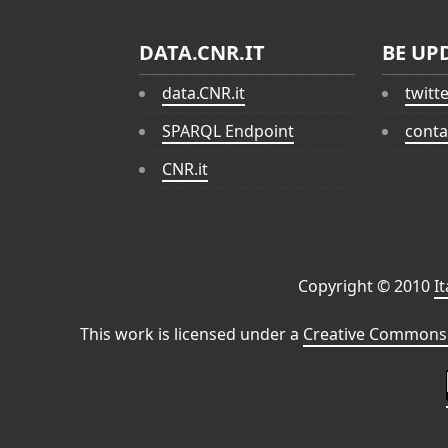
DATA.CNR.IT
BE UP
data.CNR.it
twitt
SPARQL Endpoint
conta
CNR.it
Copyright © 2010
I
This work is licensed under a
Creative Commons 