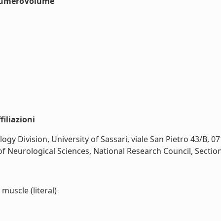
#numeroVolume
iliazioni
 Division, University of Sassari, viale San Pietro 43/B, 07
of Neurological Sciences, National Research Council, Section o
muscle (literal)