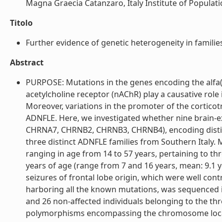
Magna Graecia Catanzaro, Italy Institute of Population
Titolo
Further evidence of genetic heterogeneity in familie
Abstract
PURPOSE: Mutations in the genes encoding the alfa(2)
acetylcholine receptor (nAChR) play a causative rol
Moreover, variations in the promoter of the cortico
ADNFLE. Here, we investigated whether nine brai
CHRNA7, CHRNB2, CHRNB3, CHRNB4), encoding distinc
three distinct ADNFLE families from Southern Italy.
ranging in age from 14 to 57 years, pertaining to th
years of age (range from 7 and 16 years, mean: 9.1 ye
seizures of frontal lobe origin, which were well co
harboring all the known mutations, was sequenced i
and 26 non-affected individuals belonging to the thr
polymorphisms encompassing the chromosome locali