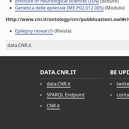
Institute of neurological sciences (ISN)
(Istituto)
Genetica delle epilessie (ME.P02.012.005)
(Modulo)
Http://www.cnr.it/ontology/cnr/pubblicazioni.owl#ri
Epilepsy research
(Rivista)
data.CNR.it
DATA.CNR.IT
BE UP
data.CNR.it
twitt
SPARQL Endpoint
conta
CNR.it