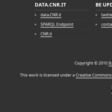
DATA.CNR.IT
BE UP
data.CNR.it
twitt
SPARQL Endpoint
conta
CNR.it
Copyright © 2010
I
This work is licensed under a
Creative Commons 