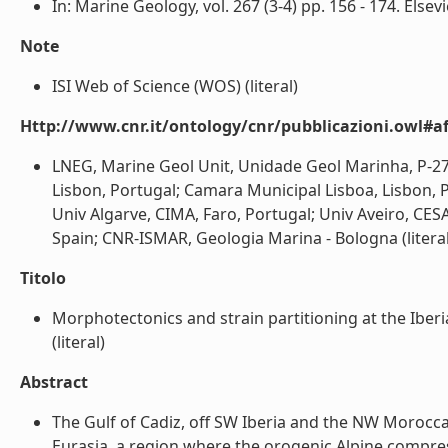
In: Marine Geology, vol. 267 (3-4) pp. 156 - 174. Else
Note
ISI Web of Science (WOS) (literal)
Http://www.cnr.it/ontology/cnr/pubblicazioni.owl#aff
LNEG, Marine Geol Unit, Unidade Geol Marinha, P-27
Lisbon, Portugal; Camara Municipal Lisboa, Lisbon, Po
Univ Algarve, CIMA, Faro, Portugal; Univ Aveiro, CE
Spain; CNR-ISMAR, Geologia Marina - Bologna (literal
Titolo
Morphotectonics and strain partitioning at the Iber
(literal)
Abstract
The Gulf of Cadiz, off SW Iberia and the NW Morocc
Eurasia, a region where the orogenic Alpine compress