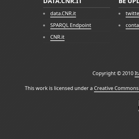
DATA.CNR.IT
BE UP
data.CNR.it
twitt
SPARQL Endpoint
conta
CNR.it
Copyright © 2010
I
This work is licensed under a
Creative Commons 