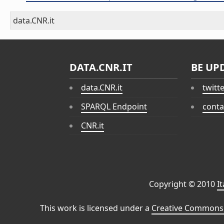
data.CNR.it
DATA.CNR.IT
BE UP
data.CNR.it
twitt
SPARQL Endpoint
conta
CNR.it
Copyright © 2010
I
This work is licensed under a
Creative Commons 