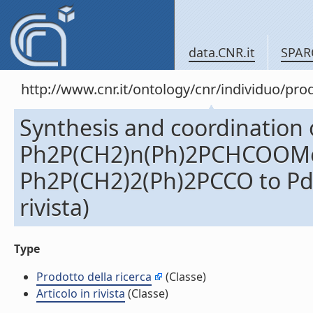
data.CNR.it
SPAR
http://www.cnr.it/ontology/cnr/individuo/pr
Synthesis and coordination o
Ph2P(CH2)n(Ph)2PCHCOOMe (
Ph2P(CH2)2(Ph)2PCCO to Pd 
rivista)
Type
Prodotto della ricerca
(Classe)
Articolo in rivista
(Classe)