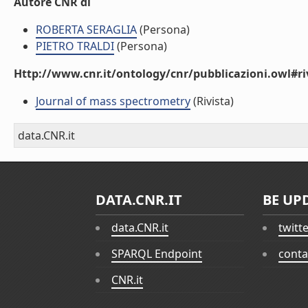
Autore CNR di
ROBERTA SERAGLIA
(Persona)
PIETRO TRALDI
(Persona)
Http://www.cnr.it/ontology/cnr/pubblicazioni.owl#ri
Journal of mass spectrometry
(Rivista)
data.CNR.it
DATA.CNR.IT
BE UP
data.CNR.it
twitt
SPARQL Endpoint
conta
CNR.it