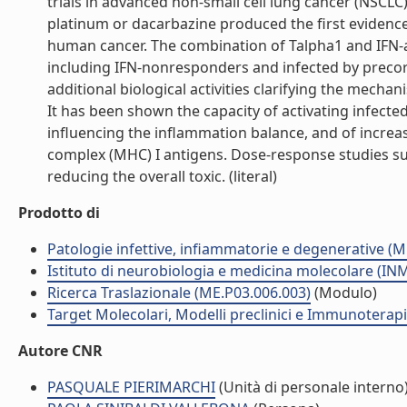
trials in advanced non-small cell lung cancer (NSCL
platinum or dacarbazine produced the first evidence 
human cancer. The combination of Talpha1 and IFN-al
including IFN-nonresponders and infected by preco
additional biological activities clarifying the mechan
It has been shown the capacity of activating infected 
influencing the inflammation balance, and of increas
complex (MHC) I antigens. Dose-response studies sug
reducing the overall toxic. (literal)
Prodotto di
Patologie infettive, infiammatorie e degenerative (
Istituto di neurobiologia e medicina molecolare (I
Ricerca Traslazionale (ME.P03.006.003)
(Modulo)
Target Molecolari, Modelli preclinici e Immunoterap
Autore CNR
PASQUALE PIERIMARCHI
(Unità di personale interno